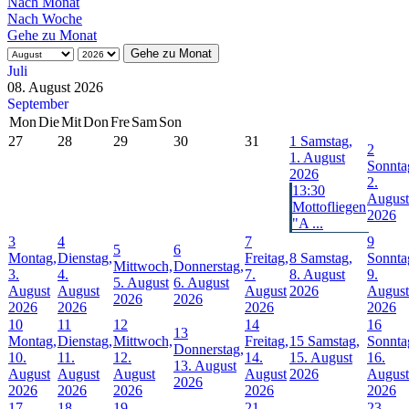
Nach Monat
Nach Woche
Gehe zu Monat
Gehe zu Monat
Juli
08. August 2026
September
Mon
Die
Mit
Don
Fre
Sam
Son
27
28
29
30
31
1
Samstag,
2
1. August
Sonnta
2026
2.
13:30
August
Mottofliegen
2026
"A ...
3
4
7
9
5
6
Montag,
Dienstag,
Freitag,
8
Samstag,
Sonnta
Mittwoch,
Donnerstag,
3.
4.
7.
8. August
9.
5. August
6. August
August
August
August
2026
August
2026
2026
2026
2026
2026
2026
10
11
12
14
16
13
Montag,
Dienstag,
Mittwoch,
Freitag,
15
Samstag,
Sonnta
Donnerstag,
10.
11.
12.
14.
15. August
16.
13. August
August
August
August
August
2026
August
2026
2026
2026
2026
2026
2026
17
18
19
21
23