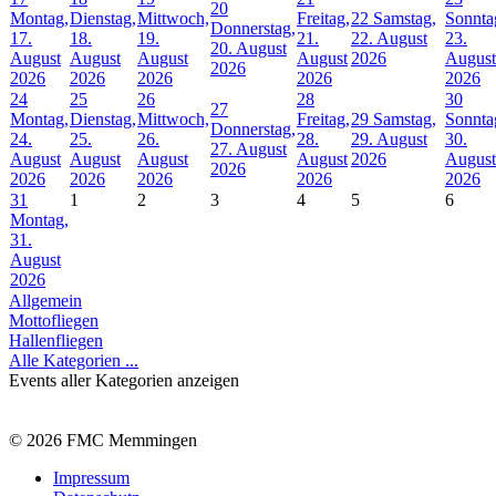
20
Montag,
Dienstag,
Mittwoch,
Freitag,
22
Samstag,
Sonnta
Donnerstag,
17.
18.
19.
21.
22. August
23.
20. August
August
August
August
August
2026
August
2026
2026
2026
2026
2026
2026
24
25
26
28
30
27
Montag,
Dienstag,
Mittwoch,
Freitag,
29
Samstag,
Sonnta
Donnerstag,
24.
25.
26.
28.
29. August
30.
27. August
August
August
August
August
2026
August
2026
2026
2026
2026
2026
2026
31
1
2
3
4
5
6
Montag,
31.
August
2026
Allgemein
Mottofliegen
Hallenfliegen
Alle Kategorien ...
Events aller Kategorien anzeigen
© 2026 FMC Memmingen
Impressum